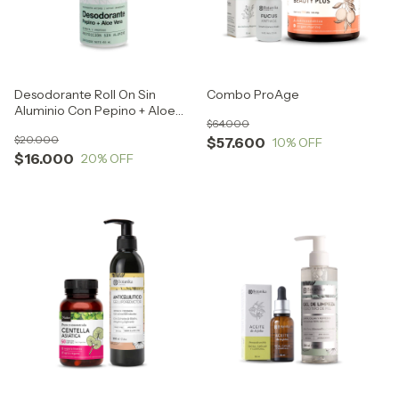
Desodorante Roll On Sin
Combo ProAge
Aluminio Con Pepino + Aloe
$64.000
Vera
$20.000
$57.600
10
% OFF
$16.000
20
% OFF