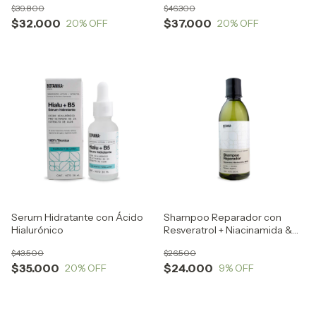
$39.800
$46.300
$32.000
$37.000
20
% OFF
20
% OFF
Serum Hidratante con Ácido
Shampoo Reparador con
Hialurónico
Resveratrol + Niacinamida &
Biotina
$43.500
$26.500
$35.000
$24.000
20
% OFF
9
% OFF