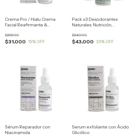
Crema Pro / Hialu Crema
Pack x3 Desodorantes
Facial Reafirmante &
Naturales: Nutrición,
Antioxidante
Hidratación y Regeneración
$36.500
$64.000
$31.000
$43.000
15
% OFF
33
% OFF
Sérum Reparador con
Serum exfoliante con Ácido
Niacinamida
Glicólico