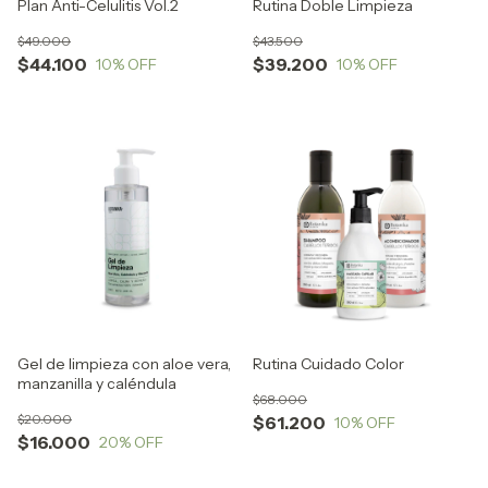
Plan Anti-Celulitis Vol.2
Rutina Doble Limpieza
$49.000
$43.500
$44.100
$39.200
10
% OFF
10
% OFF
Gel de limpieza con aloe vera,
Rutina Cuidado Color
manzanilla y caléndula
$68.000
$20.000
$61.200
10
% OFF
$16.000
20
% OFF