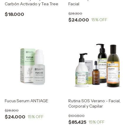
Carbón Activado y Tea Tree
Facial
$18.000
$28.300
$24.000
15
% OFF
Fucus Serum ANTIAGE
Rutina SOS Verano - Facial,
Corporal y Capilar
$28.300
$100.500
$24.000
15
% OFF
$85.425
15
% OFF