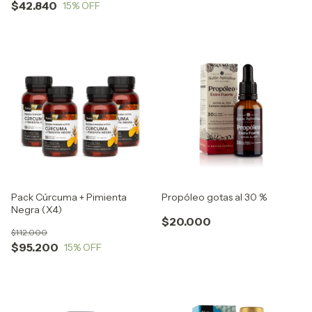
$42.840
15
% OFF
Pack Cúrcuma + Pimienta
Propóleo gotas al 30 %
Negra (X4)
$20.000
$112.000
$95.200
15
% OFF