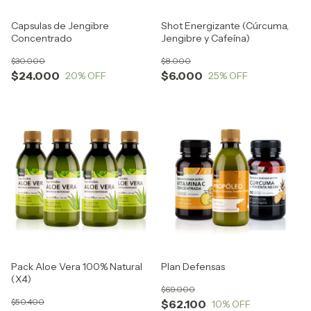
Capsulas de Jengibre
Shot Energizante (Cúrcuma,
Concentrado
Jengibre y Cafeína)
$30.000
$8.000
$24.000
$6.000
20
% OFF
25
% OFF
Pack Aloe Vera 100% Natural
Plan Defensas
(X4)
$69.000
$50.400
$62.100
10
% OFF