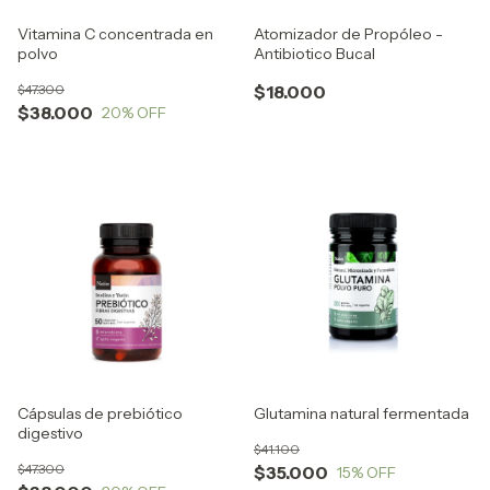
Vitamina C concentrada en
Atomizador de Propóleo -
polvo
Antibiotico Bucal
$47.300
$18.000
$38.000
20
% OFF
Cápsulas de prebiótico
Glutamina natural fermentada
digestivo
$41.100
$47.300
$35.000
15
% OFF