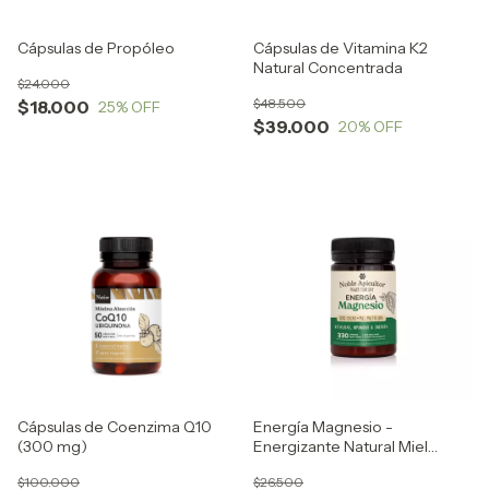
Cápsulas de Propóleo
Cápsulas de Vitamina K2
Natural Concentrada
$24.000
$48.500
$18.000
25
% OFF
$39.000
20
% OFF
Cápsulas de Coenzima Q10
Energía Magnesio -
(300 mg)
Energizante Natural Miel
Cacao
$100.000
$26.500