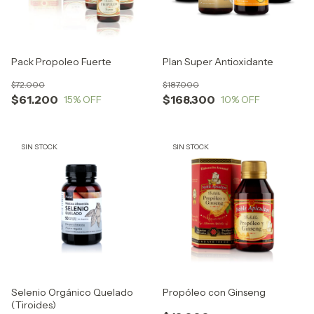
Pack Propoleo Fuerte
Plan Super Antioxidante
$72.000
$187.000
$61.200
$168.300
15
% OFF
10
% OFF
SIN STOCK
SIN STOCK
Selenio Orgánico Quelado
Propóleo con Ginseng
(Tiroides)