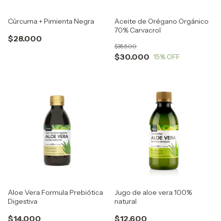
Cúrcuma + Pimienta Negra
Aceite de Orégano Orgánico
70% Carvacrol
$28.000
$35.500
$30.000
15
% OFF
Aloe Vera Formula Prebiótica
Jugo de aloe vera 100%
Digestiva
natural
$14.000
$12.600