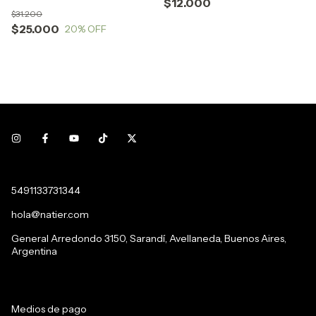
$12.000
$31.200
$25.000
20
% OFF
5491133731344
hola@natier.com
General Arredondo 3150, Sarandí, Avellaneda, Buenos Aires,
Argentina
Medios de pago