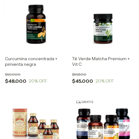
Curcumina concentrada +
Té Verde Matcha Premium +
pimienta negra
Vit C
$60.000
$56.500
$48.000
$45.000
20
% OFF
20
% OFF
GRATIS